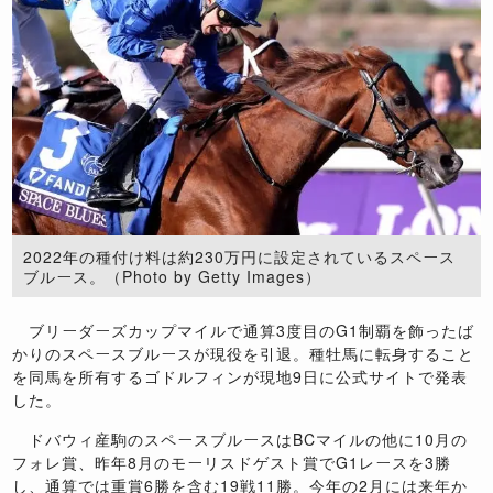
2022年の種付け料は約230万円に設定されているスペース
ブルース。（Photo by Getty Images）
ブリーダーズカップマイルで通算3度目のG1制覇を飾ったば
かりのスペースブルースが現役を引退。種牡馬に転身すること
を同馬を所有するゴドルフィンが現地9日に公式サイトで発表
した。
ドバウィ産駒のスペースブルースはBCマイルの他に10月の
フォレ賞、昨年8月のモーリスドゲスト賞でG1レースを3勝
し、通算では重賞6勝を含む19戦11勝。今年の2月には来年か