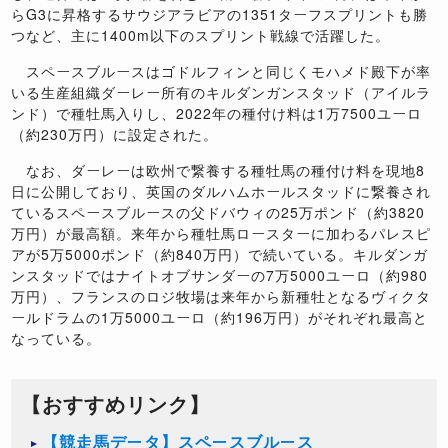
らG3に昇格するサウジアラビアの1351ターフスプリントも勝
つなど、主に1400m以下のスプリント戦線で活躍した。
スペースブルースはゴドルフィンと同じくモハメド殿下が率
いる生産組織ダーレー所有のキルダンガンスタッド（アイルラ
ンド）で種牡馬入りし、2022年の種付け料は1万7500ユーロ
（約230万円）に設定された。
なお、ダーレーは欧州で繋養する種牡馬の種付け料を現地8
日に公開しており、英国のダルハムホールスタッドに繋養され
ているスペースブルースの父ドバウィの25万ポンド（約3820
万円）が最高額。来年から種牡馬ロースターに加わるパレスピ
アが5万5000ポンド（約840万円）で続いている。キルダンガ
ンスタッドではナイトオブサンダーの7万5000ユーロ（約980
万円）、フランスのロジ牧場は来年から新種牡となるヴィクタ
ールドラムの1万5000ユーロ（約196万円）がそれぞれ最高と
なっている。
【おすすめリンク】
【競走馬データ】スペースブルース