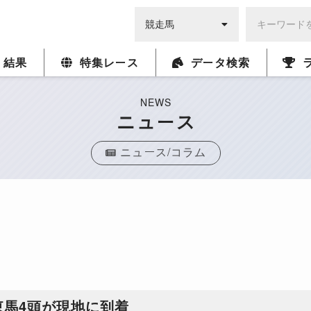
・結果
特集レース
データ検索
NEWS
ニュース
ニュース/コラム
東馬4頭が現地に到着