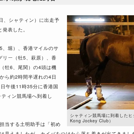
2日、シャティン）に出走予
と発表した。
5、堀）、香港マイルのサ
グリー（牡5、萩原）、香
（牡6、尾関）の4頭は機
から約2時間半遅れの4日
日午後11時35分に香港国
ャティン競馬場へ到着し
シャティン競馬場に到着したヒシイグ
Kong Jockey Club）
担当する土明助手は「初め
は見えましたが、カイバをつけたら落ち着きが出てきまし