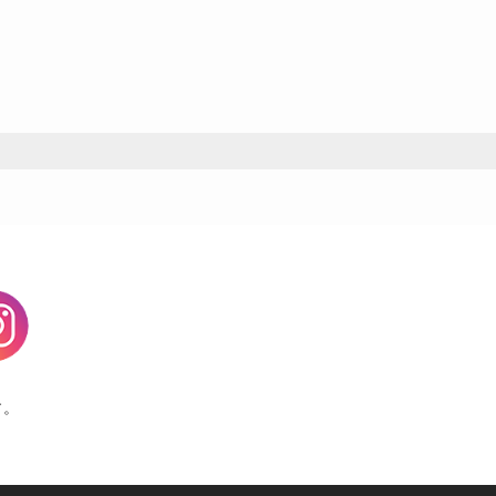
agram
す。