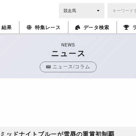
・結果
特集レース
データ検索
NEWS
ニュース
ニュース/コラム
のミッドナイトブルーが雪辱の重賞初制覇