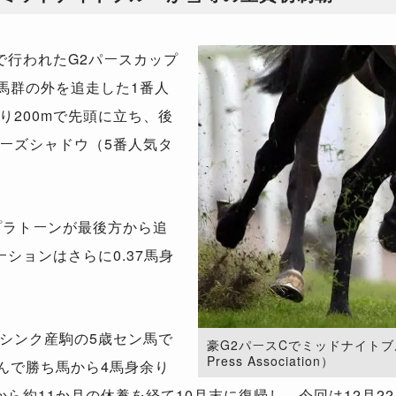
行われたG2パースカップ
団馬群の外を追走した1番人
り200mで先頭に立ち、後
ーズシャドウ（5番人気タ
プラトーンが最後方から追
ションはさらに0.37馬身
シンク産駒の5歳セン馬で
豪G2パースCでミッドナイトブル
Press Association）
んで勝ち馬から4馬身余り
ら約11か月の休養を経て10月末に復帰し、今回は12月2