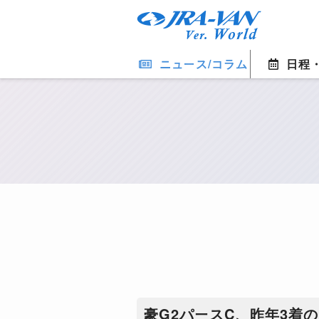
ニュース/コラム
日程
豪G2パースC、昨年3着