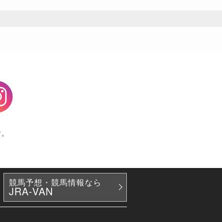
agram
す。
競馬予想・競馬情報なら
JRA-VAN