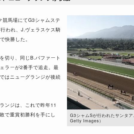
競馬場にてG3シャムステ
行われ、J.ヴェラスケス騎
差で快勝した。
切り、同じB.バファート
ェラーが2番手で追走。最
ではニューグランジが後続
ランジは、これで昨年11
敗で重賞初勝利を手にし
G3シャムSが行われたサンタアニ
Getty Images）