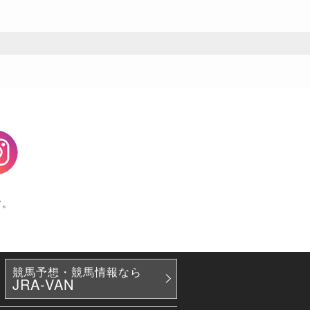
agram
す。
競馬予想・競馬情報なら
JRA-VAN