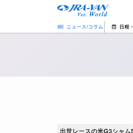
ニュース/コラム
日程
出世レースの米G3シャム