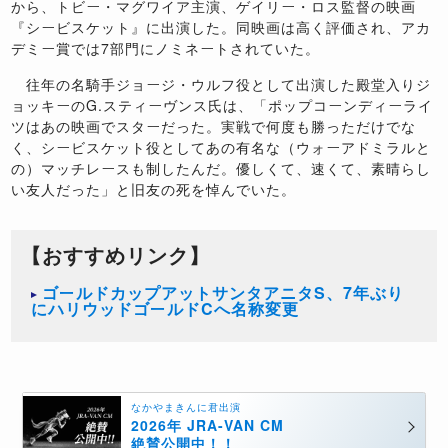
から、トビー・マグワイア主演、ゲイリー・ロス監督の映画
『シービスケット』に出演した。同映画は高く評価され、アカ
デミー賞では7部門にノミネートされていた。
往年の名騎手ジョージ・ウルフ役として出演した殿堂入りジ
ョッキーのG.スティーヴンス氏は、「ポップコーンディーライ
ツはあの映画でスターだった。実戦で何度も勝っただけでな
く、シービスケット役としてあの有名な（ウォーアドミラルと
の）マッチレースも制したんだ。優しくて、速くて、素晴らし
い友人だった」と旧友の死を悼んでいた。
【おすすめリンク】
ゴールドカップアットサンタアニタS、7年ぶり
にハリウッドゴールドCへ名称変更
なかやまきんに君出演
2026年 JRA-VAN CM
絶賛公開中！！