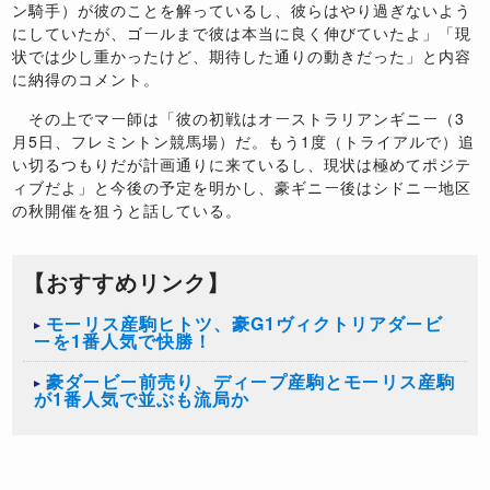
ン騎手）が彼のことを解っているし、彼らはやり過ぎないよう
にしていたが、ゴールまで彼は本当に良く伸びていたよ」「現
状では少し重かったけど、期待した通りの動きだった」と内容
に納得のコメント。
その上でマー師は「彼の初戦はオーストラリアンギニー（3
月5日、フレミントン競馬場）だ。もう1度（トライアルで）追
い切るつもりだが計画通りに来ているし、現状は極めてポジテ
ィブだよ」と今後の予定を明かし、豪ギニー後はシドニー地区
の秋開催を狙うと話している。
【おすすめリンク】
モーリス産駒ヒトツ、豪G1ヴィクトリアダービ
ーを1番人気で快勝！
豪ダービー前売り、ディープ産駒とモーリス産駒
が1番人気で並ぶも流局か