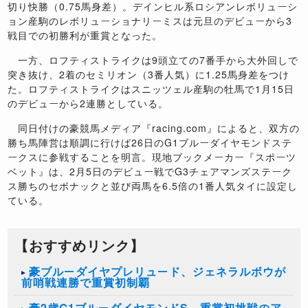
切り快勝（0.75馬身差）。デインヒル系ロシアンレボリューシ
ョン産駒のレボリューショナリーミスは元旦のデビューから3
戦目での初勝利が重賞となった。
一方、ロフティストライクは9頭立ての7番手から大外回しで
突き抜け、2着のセミリオン（3番人気）に1.25馬身差をつけ
た。ロフティストライクはスニッツェル産駒の牡馬で1月15日
のデビューから2連勝としている。
同日付けの豪競馬メディア『racing.com』によると、双方の
勝ち馬陣営は順調に行けば26日のG1ブルーダイヤモンドステ
ークスに参戦することを明言。現地ブックメーカー『スポーツ
ベット』は、2月5日のデビュー戦でG3チェアマンズステーク
ス勝ちのセボナックと並び両馬を6.5倍の1番人気タイに設定し
ている。
【おすすめリンク】
豪ブルーダイヤプレリュード、ジェネラルボウが
前哨戦連勝で重賞初制覇
豪2歳G1ブルーダイヤモンドS、重賞初挑戦のア