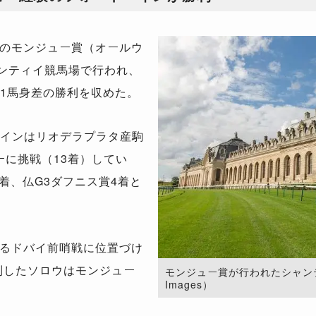
のモンジュー賞（オールウ
ャンティイ競馬場で行われ、
が1馬身差の勝利を収めた。
インはリオデラプラタ産駒
ーに挑戦（13着）してい
着、仏G3ダフニス賞4着と
るドバイ前哨戦に位置づけ
制したソロウはモンジュー
モンジュー賞が行われたシャンティイ
Images）