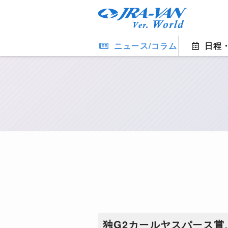
ニュース/コラム
日程
独G2カールヤスパース賞