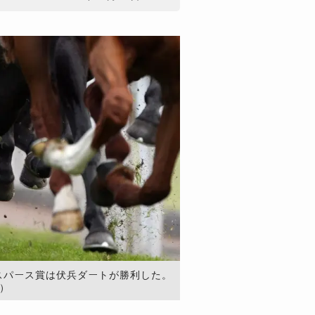
ヤスパース賞は伏兵ダートが勝利した。
n）