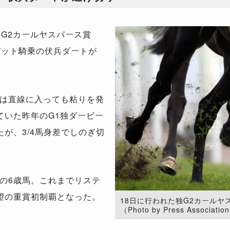
G2カールヤスパース賞
ンバット騎乗の伏兵ダートが
は直線に入っても粘りを発
ていた昨年のG1独ダービー
が、3/4馬身差でしのぎ切
の6歳馬。これまでリステ
望の重賞初制覇となった。
18日に行われた独G2カール
（Photo by Press Associatio