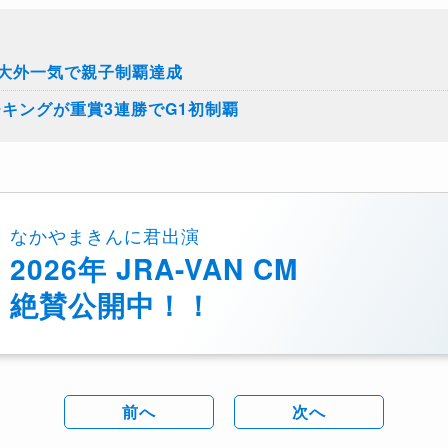
大外一気で親子制覇達成
キングが重賞3連勝でG1初制覇
なかやまきんに君出演
2026年 JRA-VAN CM
絶賛公開中！！
前へ
次へ