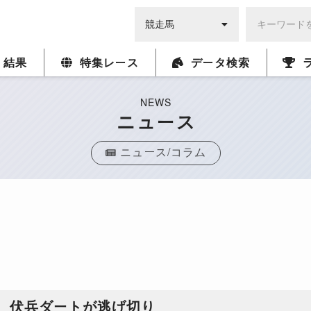
・結果
特集レース
データ検索
NEWS
ニュース
ニュース/コラム
、伏兵ダートが逃げ切り