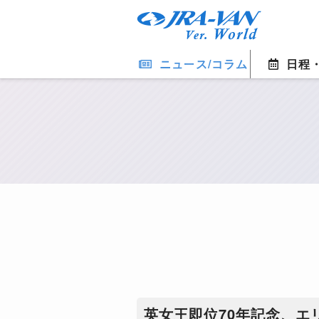
ニュース/コラム
日程
​英女王即位70年記念、