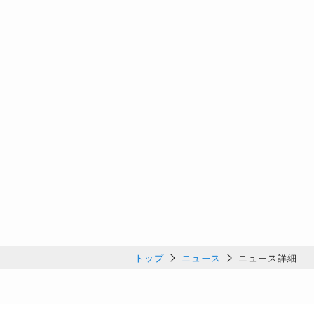
トップ
ニュース
ニュース詳細