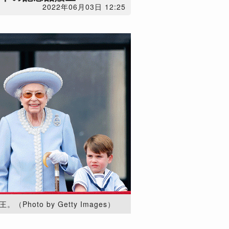
2022年06月03日 12:25
hoto by Getty Images）