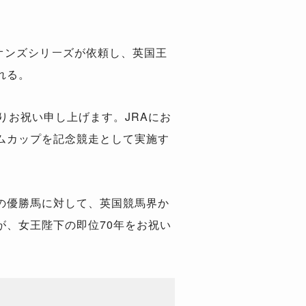
オンズシリーズが依頼し、英国王
れる。
りお祝い申し上げます。JRAにお
ムカップを記念競走として実施す
の優勝馬に対して、英国競馬界か
、女王陛下の即位70年をお祝い