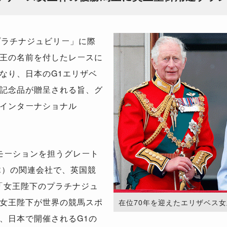
プラチナジュビリー」に際
王の名前を付したレースに
なり、日本のG1エリザベ
記念品が贈呈される旨、グ
インターナショナル
モーションを担うグレート
R）の関連会社で、英国競
「女王陛下のプラチナジュ
女王陛下が世界の競馬スポ
在位70年を迎えたエリザベス女王。（P
、日本で開催されるG1の