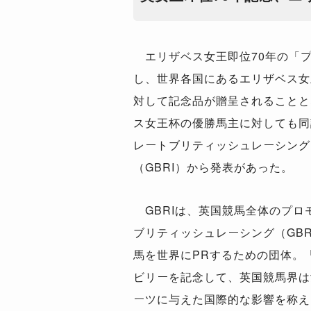
エリザベス女王即位70年の「
し、世界各国にあるエリザベス女
対して記念品が贈呈されることと
ス女王杯の優勝馬主に対しても同
レートブリティッシュレーシング
（GBRI）から発表があった。
GBRIは、英国競馬全体のプロ
ブリティッシュレーシング（GB
馬を世界にPRするための団体。
ビリーを記念して、英国競馬界は
ーツに与えた国際的な影響を称え