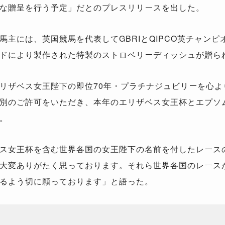
な贈呈を行う予定」だとのプレスリリースを出した。
主には、英国競馬を代表してGBRIとQIPCO英チャンピ
ドにより製作された特製のストロベリーディッシュが贈ら
リザベス女王陛下の即位70年・プラチナジュビリーを心よ
別のご許可をいただき、本年のエリザベス女王杯とエプソ
。
ス女王杯を含む世界各国の女王陛下の名前を付したレース
大変ありがたく思っております。それら世界各国のレースが
るよう切に願っております」と語った。