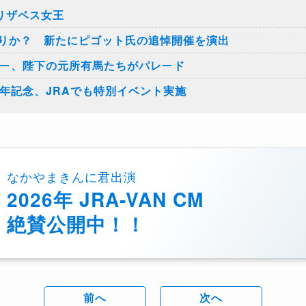
エリザベス女王
りか？ 新たにピゴット氏の追悼開催を演出
ビー、陛下の元所有馬たちがパレード
年記念、JRAでも特別イベント実施
なかやまきんに君出演
2026年 JRA-VAN CM
絶賛公開中！！
前へ
次へ