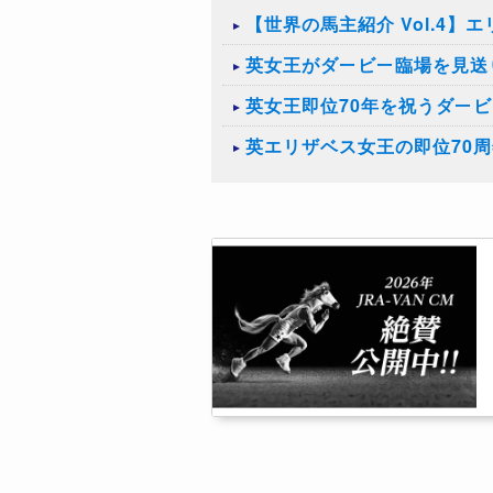
【世界の馬主紹介 Vol.4】
英女王がダービー臨場を見送
英女王即位70年を祝うダー
英エリザベス女王の即位70周