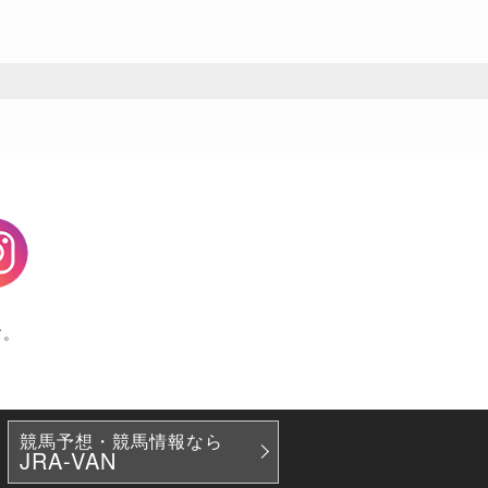
agram
す。
競馬予想・競馬情報なら
JRA-VAN