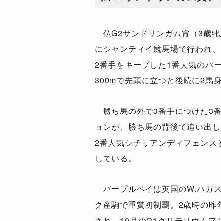
仏G2サンドリンガム賞（3歳牝馬
にシャンティイ競馬場で行われ、
2番手をキープした1番人気のパ
300mで先頭に立つと後続に2馬
勝ち馬の外で3番手につけた3
ョンが、勝ち馬の背後で追い出し
2番人気シチリアンディフェンス
している。
パープルペイは英国のW.ハガ
ク産駒で重賞初制覇。2歳時の昨
され、10月のG1クリテリウム