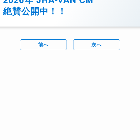
絶賛公開中！！
前へ
次へ