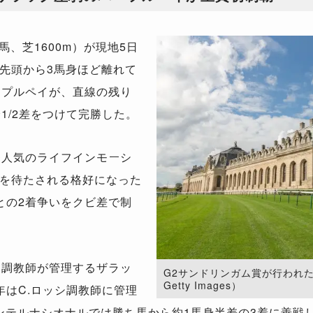
、芝1600m）が現地5日
先頭から3馬身ほど離れて
ープルペイが、直線の残り
身1/2差をつけて完勝した。
番人気のライフインモーシ
を待たされる格好になった
との2着争いをクビ差で制
ス調教師が管理するザラッ
G2サンドリンガム賞が行われた仏
Getty Images）
年はC.ロッシ調教師に管理
アンテルナシオナルでは勝ち馬から約1馬身半差の3着に善戦