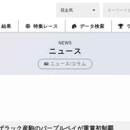
・結果
特集レース
データ検索
NEWS
ニュース
ニュース/コラム
、ザラック産駒のパープルペイが重賞初制覇