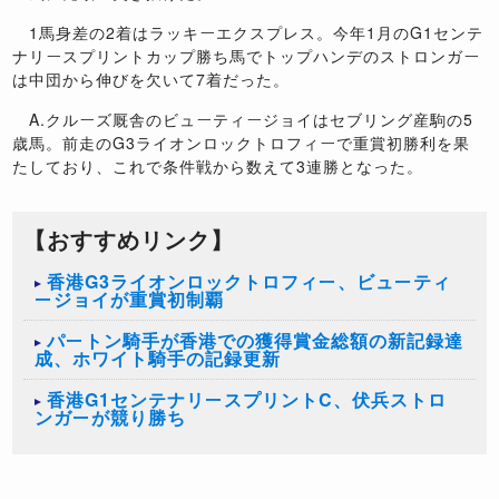
1馬身差の2着はラッキーエクスプレス。今年1月のG1センテ
ナリースプリントカップ勝ち馬でトップハンデのストロンガー
は中団から伸びを欠いて7着だった。
A.クルーズ厩舎のビューティージョイはセブリング産駒の5
歳馬。前走のG3ライオンロックトロフィーで重賞初勝利を果
たしており、これで条件戦から数えて3連勝となった。
【おすすめリンク】
香港G3ライオンロックトロフィー、ビューティ
ージョイが重賞初制覇
パートン騎手が香港での獲得賞金総額の新記録達
成、ホワイト騎手の記録更新
香港G1センテナリースプリントC、伏兵ストロ
ンガーが競り勝ち