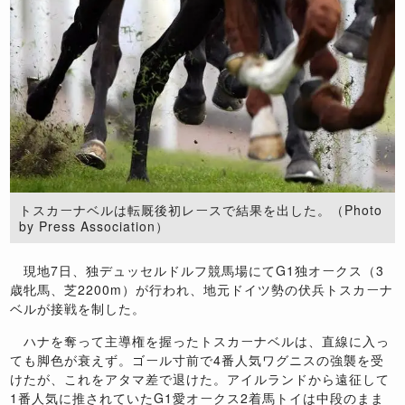
トスカーナベルは転厩後初レースで結果を出した。（Photo
by Press Association）
現地7日、独デュッセルドルフ競馬場にてG1独オークス（3
歳牝馬、芝2200m）が行われ、地元ドイツ勢の伏兵トスカーナ
ベルが接戦を制した。
ハナを奪って主導権を握ったトスカーナベルは、直線に入っ
ても脚色が衰えず。ゴール寸前で4番人気ワグニスの強襲を受
けたが、これをアタマ差で退けた。アイルランドから遠征して
1番人気に推されていたG1愛オークス2着馬トイは中段のまま