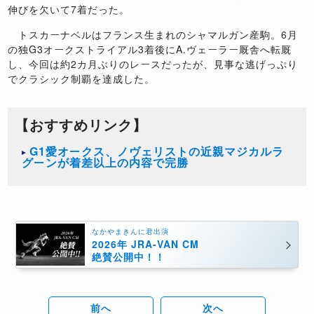
伸びを欠いて7着だった。
トスカーナベルはフランス生まれのシャマルガン産駒。6月
の独G3オークストライアル3着後にA.ヴェーラー厩舎へ転厩
し、今回は約2カ月ぶりのレースだったが、見事な逃げっぷり
でクラシック制覇を達成した。
【おすすめリンク】
G1愛オークス、ノヴェリストの近親マジカルラ
グーンが着差以上の内容で完勝
なかやまきんに君出演
2026年 JRA-VAN CM
絶賛公開中！！
前へ
次へ