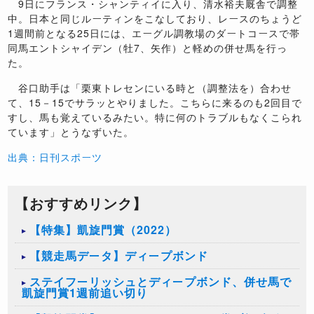
9日にフランス・シャンティイに入り、清水裕夫厩舎で調整
中。日本と同じルーティンをこなしており、レースのちょうど
1週間前となる25日には、エーグル調教場のダートコースで帯
同馬エントシャイデン（牡7、矢作）と軽めの併せ馬を行っ
た。
谷口助手は「栗東トレセンにいる時と（調整法を）合わせ
て、15－15でサラッとやりました。こちらに来るのも2回目で
すし、馬も覚えているみたい。特に何のトラブルもなくこられ
ています」とうなずいた。
出典：日刊スポーツ
【おすすめリンク】
【特集】凱旋門賞（2022）
【競走馬データ】ディープボンド
ステイフーリッシュとディープボンド、併せ馬で
凱旋門賞1週前追い切り