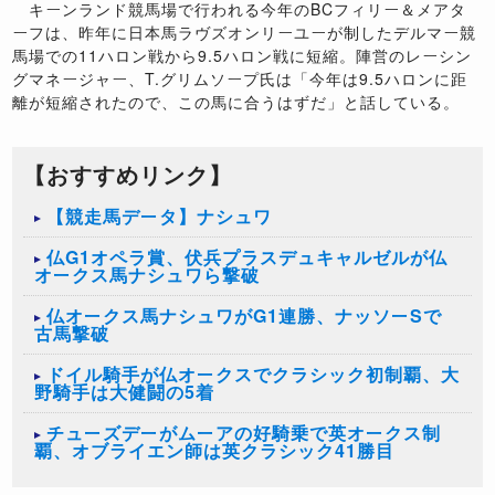
キーンランド競馬場で行われる今年のBCフィリー＆メアタ
ーフは、昨年に日本馬ラヴズオンリーユーが制したデルマー競
馬場での11ハロン戦から9.5ハロン戦に短縮。陣営のレーシン
グマネージャー、T.グリムソープ氏は「今年は9.5ハロンに距
離が短縮されたので、この馬に合うはずだ」と話している。
【おすすめリンク】
【競走馬データ】ナシュワ
仏G1オペラ賞、伏兵プラスデュキャルゼルが仏
オークス馬ナシュワら撃破
仏オークス馬ナシュワがG1連勝、ナッソーSで
古馬撃破
ドイル騎手が仏オークスでクラシック初制覇、大
野騎手は大健闘の5着
チューズデーがムーアの好騎乗で英オークス制
覇、オブライエン師は英クラシック41勝目