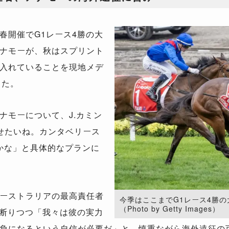
開催でG1レース4勝の大
ナモーが、秋はスプリント
入れていることを現地メデ
報じた。
モーについて、J.カミン
せたいね。カンタベリース
りかな」と具体的なプランに
ーストラリアの最高責任者
今季はここまでG1レース4勝
（Photo by Getty Images）
と断りつつ「我々は彼の実力
負になるという自信が必要だ」と、慎重ながら海外遠征の