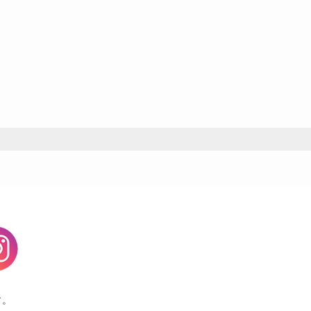
agram
す。