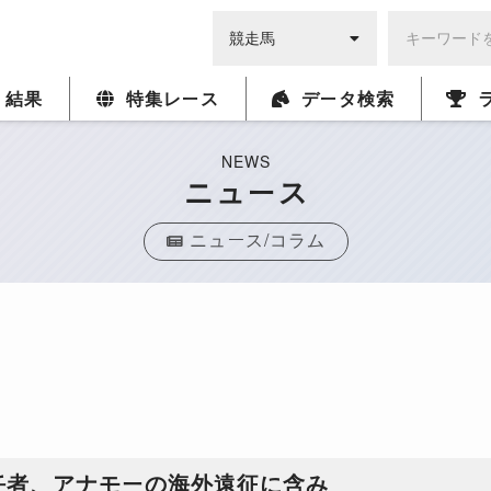
・結果
特集レース
データ検索
NEWS
ニュース
ニュース/コラム
任者、アナモーの海外遠征に含み