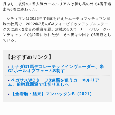
月ぶりに復帰の
1
番人気カーネルリアムは勝ち馬の外で
4
番手追
走も
6
着に終わった。
シティマンは
2023
年で
6
歳を迎えたムーチョマッチョマン産
駒の牡馬で、
2022
年
7
月の
G3
フォービドゥンアップルステー
クスに続く
2
度目の重賞制覇。次戦の
G3
バーナードバルークハ
ンデキャップでは
2
着に敗れたが、その後は今回まで
3
連勝とし
ている。
【おすすめリンク】
カナダG1馬デコレーテッドインヴェーダー、米
G2ホールオブフェームS制す
ペガサスWCターフ3連覇を狙うカーネルリア
ム、前哨戦回避で仕切り直しへ
【全着順・結果】マンハッタンS（2021）