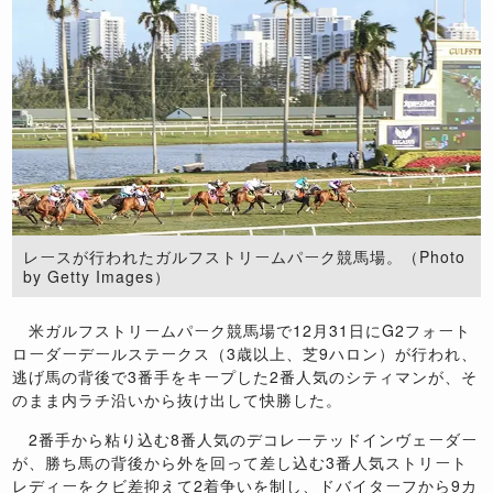
レースが行われたガルフストリームパーク競馬場。（Photo
by Getty Images）
米ガルフストリームパーク競馬場で
12
月
31
日に
G2
フォート
ローダーデールステークス（
3
歳以上、芝
9
ハロン）が行われ、
逃げ馬の背後で
3
番手をキープした
2
番人気のシティマンが、そ
のまま内ラチ沿いから抜け出して快勝した。
2
番手から粘り込む
8
番人気のデコレーテッドインヴェーダー
が、勝ち馬の背後から外を回って差し込む
3
番人気ストリート
レディーをクビ差抑えて
2
着争いを制し、ドバイターフから
9
カ