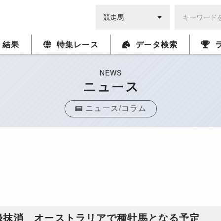
・結果
特集レース
データ検索
NEWS
ニュース
ニュース/コラム
録抹消 オーストラリアで種牡馬となる予定