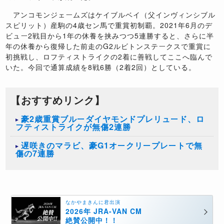
アンコモンジェームズはケイブルベイ（父インヴィンシブル
スピリット）産駒の
4
歳セン馬で重賞初制覇。
2021
年
6
月のデ
ビュー
2
戦目から
1
年の休養を挟みつつ
5
連勝すると、さらに半
年の休養から復帰した前走の
G2
ルビトンステークスで重賞に
初挑戦し、ロフティストライクの
2
着に善戦してここへ臨んで
いた。今回で通算成績を
8
戦
6
勝（
2
着
2
回）としている。
【おすすめリンク】
豪2歳重賞ブルーダイヤモンドプレリュード、ロ
フティストライクが無傷2連勝
遅咲きのマラビ、豪G1オークリープレートで無
傷の7連勝
なかやまきんに君出演
2026年 JRA-VAN CM
絶賛公開中！！