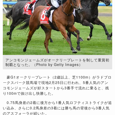
アンコモンジェームズがオークリープレートを制して重賞初
制覇となった。（Photo by Getty Images）
豪
G1
オークリープレート（
2
歳以上、芝
1100m
）がラドブロ
ークスパーク競馬場で現地
2
月
25
日に行われ、
5
番人気のアン
コモンジェームズが好スタートから
3
番手で流れに乗ると、残
り
100m
で抜け出し快勝した。
0.75
馬身差の
2
着に後方から
1
番人気ロフティストライクが追
い込み、さらに
0.2
馬身差の
3
着には勝ち馬の背後から
3
番人気
のアスフォーラが続いた。