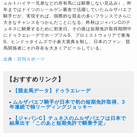
ェルトハイマー兄弟などの所有馬には騎乗しない見込み）。昨
年まではドイツのシールゲン厩舎で活躍していたムルザバエフ
騎手だが、実現すれば、国際的な競走の多いフランスでさらに
大きなチャンスをつかんだことになる。昨秋はジャパンCのテ
ュネスに騎乗するために初来日。その後は短期免許取得期間中
にドゥラエレーデでホープフルS、プロミストウォリアで東海
S、ヒンドゥタイムズで小倉大賞典を制し、日本のファン、競
馬関係者にその存在を大きくアピールしている。
出典：日刊スポーツ
【おすすめリンク】
【競走馬データ】ドゥラエレーデ
ムルザバエフ騎手が日本で初の短期免許取得、3
年連続で独リーディングジョッキー
【ジャパンC】テュネスのムルザバエフは日本で
結果出す「このあと短期免許で騎乗予定」