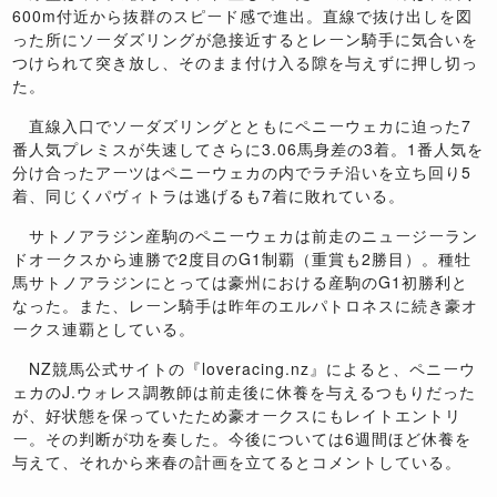
600m付近から抜群のスピード感で進出。直線で抜け出しを図
った所にソーダズリングが急接近するとレーン騎手に気合いを
つけられて突き放し、そのまま付け入る隙を与えずに押し切っ
た。
直線入口でソーダズリングとともにペニーウェカに迫った7
番人気プレミスが失速してさらに3.06馬身差の3着。1番人気を
分け合ったアーツはペニーウェカの内でラチ沿いを立ち回り5
着、同じくパヴィトラは逃げるも7着に敗れている。
サトノアラジン産駒のペニーウェカは前走のニュージーラン
ドオークスから連勝で2度目のG1制覇（重賞も2勝目）。種牡
馬サトノアラジンにとっては豪州における産駒のG1初勝利と
なった。また、レーン騎手は昨年のエルパトロネスに続き豪オ
ークス連覇としている。
NZ競馬公式サイトの『loveracing.nz』によると、ペニーウ
ェカのJ.ウォレス調教師は前走後に休養を与えるつもりだった
が、好状態を保っていたため豪オークスにもレイトエントリ
ー。その判断が功を奏した。今後については6週間ほど休養を
与えて、それから来春の計画を立てるとコメントしている。