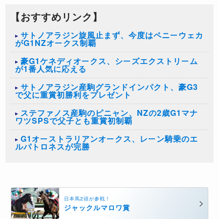
【おすすめリンク】
サトノアラジン旋風止まず、今度はペニーウェカ
がG1NZオークス制覇
豪G1ケネディオークス、シーズエクストリーム
が1番人気に応える
サトノアラジン産駒グランドインパクト、豪G3
で父に重賞初勝利をプレゼント
ステファノス産駒のピニャン、NZの2歳G1マナ
ワツSPSで父子とも重賞初制覇
G1オーストラリアンオークス、レーン騎乗のエ
ルパトロネスが完勝
日本馬2頭が参戦！
ジャックルマロワ賞