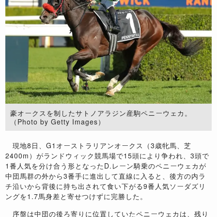
豪オークスを制したサトノアラジン産駒ペニーウェカ。
（Photo by Getty Images）
現地8日、G1オーストラリアンオークス（3歳牝馬、芝
2400m）がランドウィック競馬場で15頭により争われ、3頭で
1番人気を分け合う形となったD.レーン騎乗のペニーウェカが
中団馬群の外から3番手に進出して直線に入ると、後方の内ラ
チ沿いから背後に持ち出されて食い下がる9番人気ソーダズリ
ングを1.7馬身差と寄せつけずに完勝した。
序盤は中団の後ろ寄りに位置していたペニーウェカは、残り