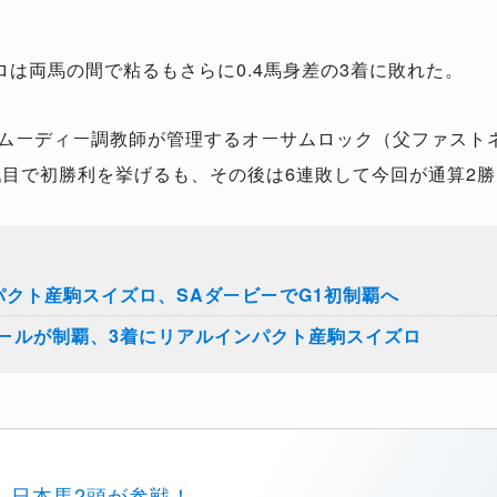
は両馬の間で粘るもさらに0.4馬身差の3着に敗れた。
ムーディー調教師が管理するオーサムロック（父ファスト
戦目で初勝利を挙げるも、その後は6連敗して今回が通算2
パクト産駒スイズロ、SAダービーでG1初制覇へ
ールが制覇、3着にリアルインパクト産駒スイズロ
日本馬2頭が参戦！