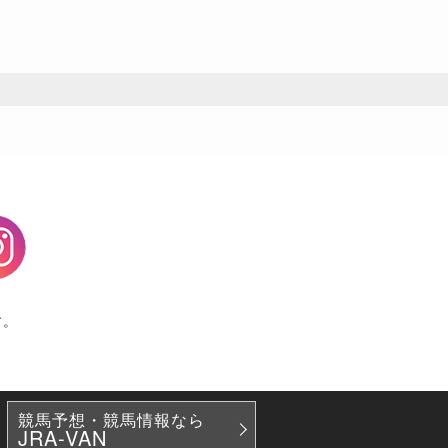
agram
す。
競馬予想・競馬情報なら
JRA-VAN