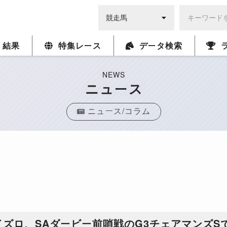
・結果
特集レース
データ検索
NEWS
ニュース
ニュース/コラム
ズロ、SAダービー前哨戦のG3チェアマンズS