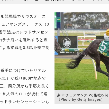
ィル競馬場でサウスオース
チェアマンズステークス（3
4番手追走のレッドサンセン
内ラチ沿いを進出すると直
よる接戦を0.3馬身差で制
3番手につけていたリアル
気）が残り800m地点で
三、四分所から手応え良く
1番人気のロコが後れて追
豪G3チェアマンズSで接戦を
（Photo by Getty Images）
ッドサンセンセーションも