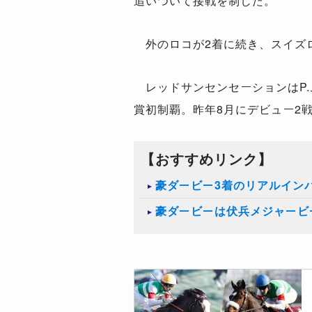
追いついて接戦を制した。
外のロコが2着に続き、スイズロ
レッドサンセンセーションはP.
賞初制覇。昨年8月にデビュー2
【おすすめリンク】
豪ダービー3着のリアルイン
豪ダービーは伏兵メジャービ