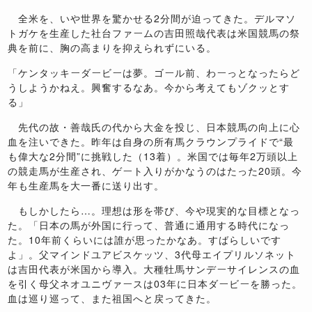
全米を、いや世界を驚かせる2分間が迫ってきた。デルマソ
トガケを生産した社台ファームの吉田照哉代表は米国競馬の祭
典を前に、胸の高まりを抑えられずにいる。
「ケンタッキーダービーは夢。ゴール前、わーっとなったらど
うしようかねえ。興奮するなあ。今から考えてもゾクッとす
る」
先代の故・善哉氏の代から大金を投じ、日本競馬の向上に心
血を注いできた。昨年は自身の所有馬クラウンプライドで“最
も偉大な2分間”に挑戦した（13着）。米国では毎年2万頭以上
の競走馬が生産され、ゲート入りがかなうのはたった20頭。今
年も生産馬を大一番に送り出す。
もしかしたら…。理想は形を帯び、今や現実的な目標となっ
た。「日本の馬が外国に行って、普通に通用する時代になっ
た。10年前くらいには誰が思ったかなあ。すばらしいです
よ」。父マインドユアビスケッツ、3代母エイプリルソネット
は吉田代表が米国から導入。大種牡馬サンデーサイレンスの血
を引く母父ネオユニヴァースは03年に日本ダービーを勝った。
血は巡り巡って、また祖国へと戻ってきた。