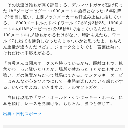
その快速は誰もが高く評価する。デルマソトガケが逃げ切っ
たUAEダービーはダート1900メートル施行となった15年以降
で2番目に速い。主要ブックメーカーも軒並み上位に推してい
る。「2000メートルのドバイワールドCが2分3秒25。1900メ
ートルのUAEダービーは1分55秒81で走っているんだよね。
100メートルに8秒もかかるわけがない。時計を見たら、ワー
ルドCに出ても勝負になったんじゃないかと思ったよ。もちろ
ん重量が違うんだけど」。ジョーク交じりでも、言葉は熱い。
それだけの手応えがある。
「お母さんは関東オークスを勝っているから、距離はもつ。観
衆がわーっと騒いだりとか、場所が替わったりとかにもすごく
強い。どの位置からだって競馬はできる。ケンタッキーダービ
ーはみんなが心をひとつにして一生懸命楽しんでいる感じがす
る。いいですよね。いきますよ、デルマソトガケ」。
当日は現地で「マイ・オールド・ケンタッキー・ホーム」に
耳を傾け、レースを見届ける。もちろん、勝つと信じて。
出典：日刊スポーツ