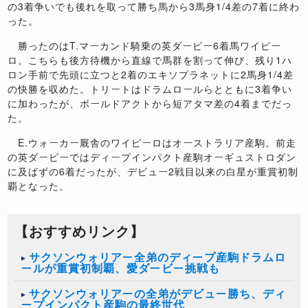
の3着争いでも後れを取って勝ち馬から3馬身1/4差の7着に終わ
った。
勝ったのはT.マーカンド騎乗の英ダービー6着馬ワイピー
ロ。こちらも後方待機から直線で馬群を割って伸び、残り1ハ
ロン手前で先頭に立つと2着のエキソプラネットに2馬身1/4差
の快勝を収めた。トリートはドラムロールらとともに3着争い
に加わったが、ボールドアクトから短アタマ差の4着までだっ
た。
E.ウォーカー厩舎のワイピーロはオーストラリア産駒。前走
の英ダービーではディープインパクト産駒オーギュストロダン
に及ばずの6着だったが、デビュー2戦目以来の白星が重賞初制
覇となった。
【おすすめリンク】
サクソンウォリアー全弟のディープ産駒ドラムロ
ールが重賞初制覇、愛ダービー挑戦も
サクソンウォリアーの全弟がデビュー勝ち、ディ
ープインパクト産駒の最終世代