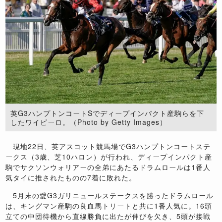
英G3ハンプトンコートSでディープインパクト産駒らを下
したワイピーロ。（Photo by Getty Images）
現地22日、英アスコット競馬場でG3ハンプトンコートステ
ークス（3歳、芝10ハロン）が行われ、ディープインパクト産
駒でサクソンウォリアーの全弟にあたるドラムロールは1番人
気タイに推されたものの7着に敗れた。
5月末の愛G3ガリニュールステークスを勝ったドラムロール
は、キングマン産駒の良血馬トリートと共に1番人気に。16頭
立ての中団待機から直線勝負に出たが伸びを欠き、5頭が接戦