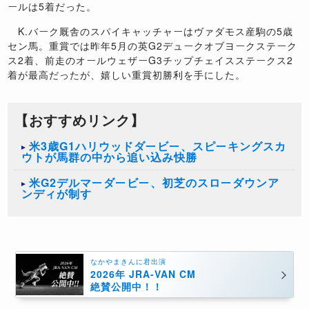
ールは5着だった。
K.バーク厩舎のスパイキャッチャーはヴァダモス産駒の5歳
セン馬。重賞では昨年5月の英G2デュークオブヨークステーク
ス2着、前走のオールウェザーG3チップチェイスステークス2
着が最高だったが、嬉しい重賞初勝利を手にした。
【おすすめリンク】
米3歳G1ハリウッドダービー、スピーキングスカ
ウトが馬群の中から追い込み快勝
米G2デルマーダービー、初芝のスローダウンア
ンディが制す
なかやまきんに君出演
2026年 JRA-VAN CM
絶賛公開中！！