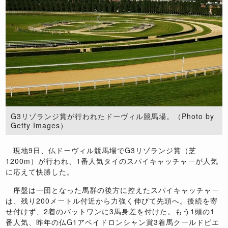
G3リゾランジ賞が行われたドーヴィル競馬場。（Photo by
Getty Images）
現地9日、仏ドーヴィル競馬場でG3リゾランジ賞（芝
1200m）が行われ、1番人気タイのスパイキャッチャーが人気
に応えて快勝した。
序盤は一団となった
馬群
の後方に控えたスパイキャッチャー
は、残り200メートル付近から力強く伸びて先頭へ。後続を寄
せ付けず、2着のバットワンに3馬身差を付けた。もう1頭の1
番人気、昨年の仏G1アベイドロンシャン賞3着馬クールドピエ