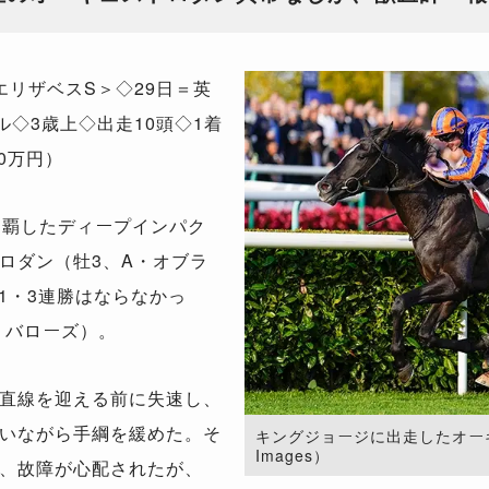
エリザベスS＞◇29日＝英
ル◇3歳上◇出走10頭◇1着
00万円）
制覇したディープインパク
ロダン（牡3、A・オブラ
1・3連勝はならなかっ
・バローズ）。
直線を迎える前に失速し、
いながら手綱を緩めた。そ
キングジョージに出走したオーギュス
Images）
、故障が心配されたが、