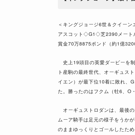
＜キングジョージ6世＆クイーン
アスコット◇G1◇芝2390メート
賞金70万8875ポンド（約1億32
史上19頭目の英愛ダービーを
ト産駒の最終世代、オーギュスト
イエン）が最下位10着に敗れ、G
た。勝ったのはフクム（牡6、O
オーギュストロダンは、最後の
ムーア騎手は足元の様子をうかが
のままゆっくりとゴールしたため