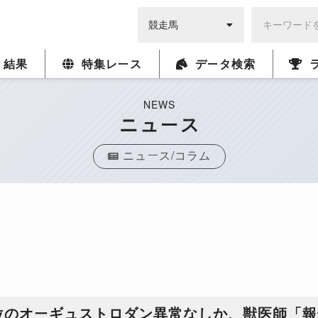
・結果
特集レース
データ検索
NEWS
ニュース
ニュース/コラム
位のオーギュストロダン異常なしか、獣医師「報