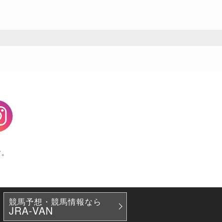
agram
す。
競馬予想・競馬情報なら
JRA-VAN