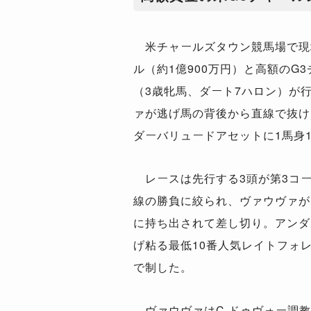
米チャールズタウン競馬場で現地
ル（約1億900万円）と高額のG
（3歳牝馬、ダート7ハロン）が
ァが逃げ馬の背後から直線で抜け
ダーバリュードアセットに1馬身1
レースは先行する3頭が第3コ
線の勝負に絞られ、ヴァウヴァが
に持ち出されて差し切り。アンダ
げ粘る最低10番人気レイトフォ
で制した。
ヴァウヴァはC.ドゥヴォー調教