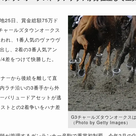
25日、賞金総額75万ド
3チャールズタウンオークス
行われ、1番人気のヴァウヴ
出し、2着の3番人気アン
/4差をつけて快勝した。
ーナーから後続を離して直
内ラチ沿いの3番手から外
ーバリュードアセットが逃
レストとの2着争いをハナ差
G3チャールズタウンオークス
（Photo by Getty Images）
師が管理するガンランナー産駒で重賞初制覇。今年2月のG