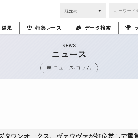
・結果
特集レース
データ検索
NEWS
ニュース
ニュース/コラム
ルズタウンオークス、ヴァウヴァが好位差しで重