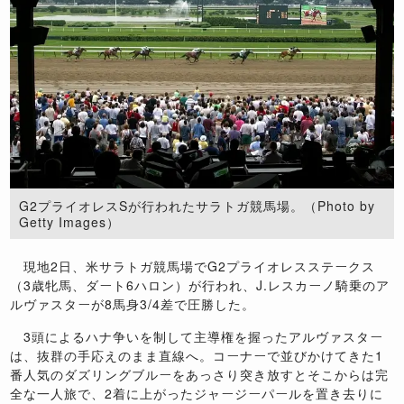
G2プライオレスSが行われたサラトガ競馬場。（Photo by
Getty Images）
現地2日、米サラトガ競馬場でG2プライオレスステークス
（3歳牝馬、ダート6ハロン）が行われ、J.レスカーノ騎乗のア
ルヴァスターが8馬身3/4差で圧勝した。
3頭によるハナ争いを制して主導権を握ったアルヴァスター
は、抜群の手応えのまま直線へ。コーナーで並びかけてきた1
番人気のダズリングブルーをあっさり突き放すとそこからは完
全な一人旅で、2着に上がったジャージーパールを置き去りに