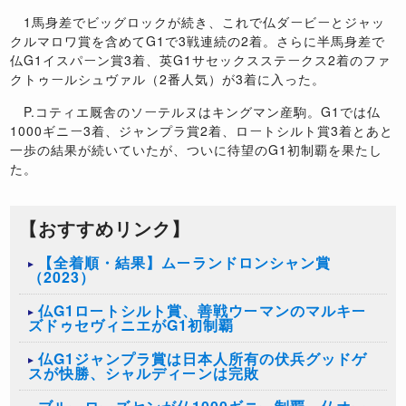
1馬身差でビッグロックが続き、これで仏ダービーとジャッ
クルマロワ賞を含めてG1で3戦連続の2着。さらに半馬身差で
仏G1イスパーン賞3着、英G1サセックスステークス2着のファ
クトゥールシュヴァル（2番人気）が3着に入った。
P.コティエ厩舎のソーテルヌはキングマン産駒。G1では仏
1000ギニー3着、ジャンプラ賞2着、ロートシルト賞3着とあと
一歩の結果が続いていたが、ついに待望のG1初制覇を果たし
た。
【おすすめリンク】
【全着順・結果】ムーランドロンシャン賞
（2023）
仏G1ロートシルト賞、善戦ウーマンのマルキー
ズドゥセヴィニエがG1初制覇
仏G1ジャンプラ賞は日本人所有の伏兵グッドゲ
スが快勝、シャルディーンは完敗