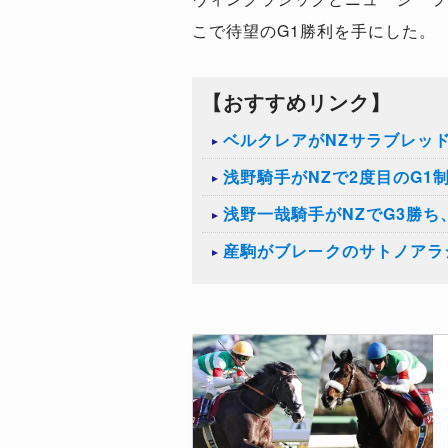
こで待望のG1勝利を手にした。
【おすすめリンク】
ベルクレアがNZサラブレッ
浅野騎手がNZで2度目のG
浅野一哉騎手がNZでG3勝
産駒がブレークのサトノアラジ