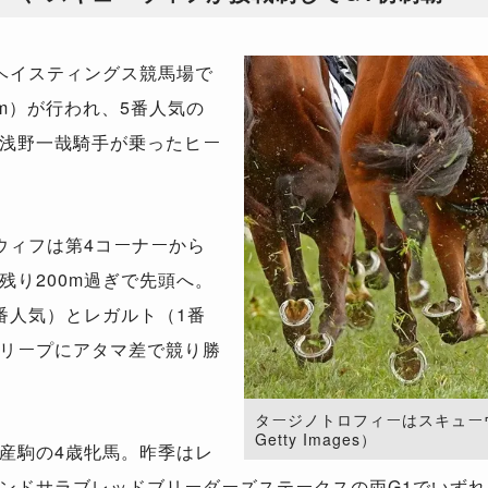
ヘイスティングス競馬場で
0m）が行われ、5番人気の
浅野一哉騎手が乗ったヒー
ウィフは第4コーナーから
残り200m過ぎで先頭へ。
番人気）とレガルト（1番
リープにアタマ差で競り勝
タージノトロフィーはスキューウィ
Getty Images）
産駒の4歳牝馬。昨季はレ
ンドサラブレッドブリーダーズステークスの両G1でいずれ