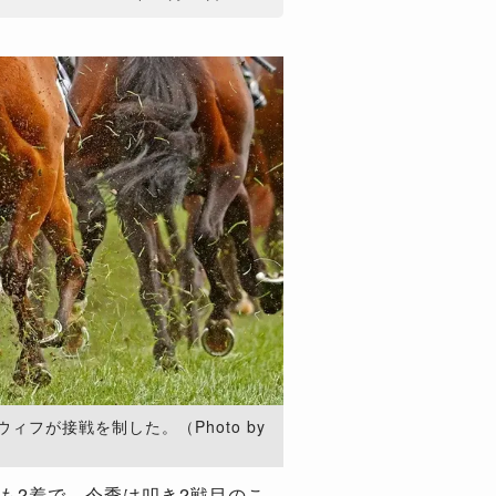
フが接戦を制した。（Photo by
も2着で、今季は叩き2戦目のこ