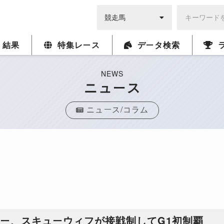
・結果
特集レース
データ検索
NEWS
ニュース
ニュース/コラム
フィー、スキューウィフが接戦制してG1初制覇