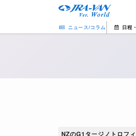
ニュース/コラム
日程
​NZのG1タージノトロ