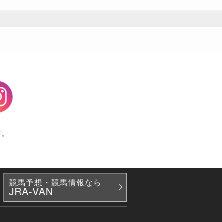
agram
す。
競馬予想・競馬情報なら
JRA-VAN