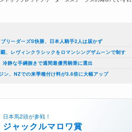
ドブリーダーズS快勝、日本人騎手2人は届かず
1制覇、レヴィンクラシックをロマンシングザムーンで制す
ち、冷静な手綱捌きで週間最優秀騎乗に選出
ン、NZでの来季種付け料が3.6倍に大幅アップ
日本馬2頭が参戦！
ジャックルマロワ賞