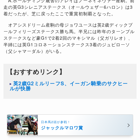
A.ボールディング厩舎のアレイはノーネイネヴァー産駒。前
走の英G3シレニアステークス（オールウェザー6ハロン）は3
着だったが、芝に戻ったここで重賞初制覇となった。
オアシスドリーム産駒の母ジョワユースは英2歳ディックプ
ールフィリーズステークス勝ち馬。半兄には昨年のターンブル
ステークスなど豪G1で2着2回のマキシマル（父ガリレオ）、
半姉には英G1コロネーションステークス3着のジュビローソ
（父シャマーダル）がいる。
【おすすめリンク】
英2歳G2ミルリーフS、イーガン騎乗のサクヒー
ルが快勝
日本馬2頭が参戦！
ジャックルマロワ賞