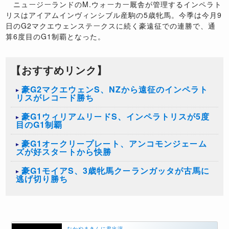
ニュージーランドのM.ウォーカー厩舎が管理するインペラト
リスはアイアムインヴィンシブル産駒の5歳牝馬。今季は今月9
日のG2マクエウェンステークスに続く豪遠征での連勝で、通
算6度目のG1制覇となった。
【おすすめリンク】
豪G2マクエウェンS、NZから遠征のインペラト
リスがレコード勝ち
豪G1ウィリアムリードS、インペラトリスが5度
目のG1制覇
豪G1オークリープレート、アンコモンジェーム
ズが好スタートから快勝
豪G1モイアS、3歳牝馬クーランガッタが古馬に
逃げ切り勝ち
なかやまきんに君出演