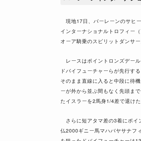
現地17日、バーレーンのサヒー
インターナショナルトロフィー（芝
オーア騎乗のスピリットダンサー
レースはポイントロンズデール
ドバイフューチャーらが先行する
そのまま直線に入ると中段に待機
ーが外から並ぶ間もなく先頭まで
たイスラーを2馬身1/4差で退け
さらに短アタマ差の3着にポイ
仏2000ギニー馬マハバヤサナフ
を狙ったドバイフューチャーは1