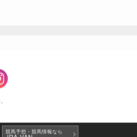
agram
す。
競馬予想・競馬情報なら
JRA-VAN