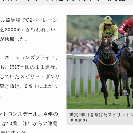
ル競馬場でG2バーレーン
2000m）が行われ、O.
が快勝した。
、ネーションズプライド、
も、ほぼ一団のまま進行。
していたスピリットダンサ
突き抜け、2番手に上がっ
た。
ントロンズデール。今年の
重賞2勝目を挙げたスピリットダンサー
Images）
ィは10着、昨年からの連覇
3着に沈んだ。