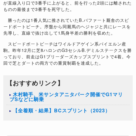
が直線入り口で3番手に上がると、前を行った2頭には離された
ものの最後まで3番手を死守した。
勝ったのは1番人気に推されていたB.バファート厩舎のスピ
ードボートビーチ。序盤から同厩馬のヘジャジと共にレースを
先導し、直線で抜け出して1馬身半差の勝利を収めた。
スピードボートビーチはワイルドアゲイン系バイエルン産
駒。昨年12月に芝8ハロンのG3セシルB.デミルステークスを勝
っており、前走はG1ブリーダーズカップスプリントで4着。今
回で芝とダートの両方での重賞制覇を達成した。
【おすすめリンク】
​木村騎手、米サンタアニタパーク開催でG1マリ
ブSなどに騎乗
【全着順・結果】BCスプリント（2023）