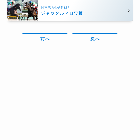
日本馬2頭が参戦！
ジャックルマロワ賞
前へ
次へ