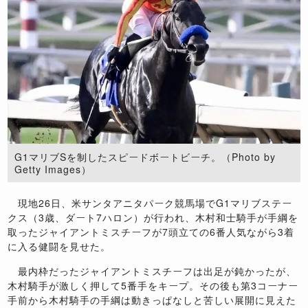
G1マリブSを制したスピードボートビーチ。（Photo by
Getty Images）
現地26日、米サンタアニタパーク競馬場でG1マリブステー
クス（3歳、ダート7ハロン）が行われ、木村和士騎手が手綱を
取ったジャイアントミスチーフが7頭立ての6番人気ながら3着
に入る健闘を見せた。
最内枠だったジャイアントミスチーフは出足が鈍かったが、
木村騎手が激しく押して5番手をキープ。その後も第3コーナー
手前から木村騎手の手綱は動きっぱなしと苦しい展開に見えた