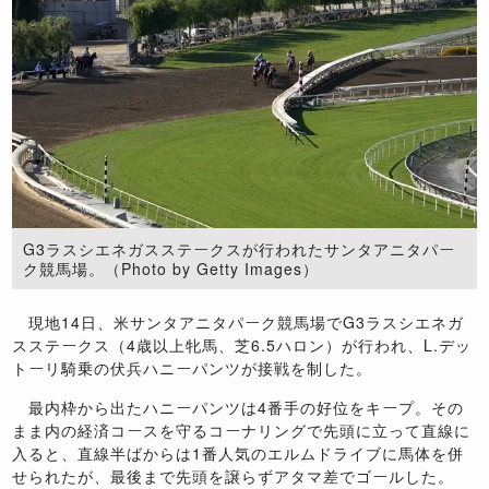
G3ラスシエネガスステークス​が行われたサンタアニタパー
ク競馬場。（Photo by Getty Images）
現地14日、米サンタアニタパーク競馬場でG3ラスシエネガ
スステークス（4歳以上牝馬、芝6.5ハロン）が行われ、L.デッ
トーリ騎乗の伏兵ハニーパンツが接戦を制した。
最内枠から出たハニーパンツは4番手の好位をキープ。その
まま内の経済コースを守るコーナリングで先頭に立って直線に
入ると、直線半ばからは1番人気のエルムドライブに馬体を併
せられたが、最後まで先頭を譲らずアタマ差でゴールした。