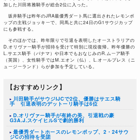
加した川田将雅騎手が総合
2
位に入った。
坂井騎手は昨年の
JRA
最優秀ダート馬に選出されたレモンポ
ップの主戦ジョッキーで、同馬と共に
24
日の
G1
サウジカップ
にも参戦する。
そのほかでは、昨年限りで引退を表明したオーストラリアの
D.
オリヴァー騎手が招待を受けて特別に現役復帰。昨年優勝の
L.
サエス騎手（パナマ）や日本でもおなじみの
R.
ムーア騎手
（英国）、女性騎手では
M.
エオン（仏）、
L.
オールプレス（ニ
ュージーランド）らが参加を予定している。
【おすすめリンク】
川田騎手がサウジIJCで2位、優勝はサエス騎
手 引退表明のデットーリ騎手は6位
D.オリヴァー騎手が有終の美、引退戦の豪
G3A.J.スケイヒルSで劇的勝利
最優秀ダートホースのレモンポップ、2・24サウ
ジCの招待を受諾