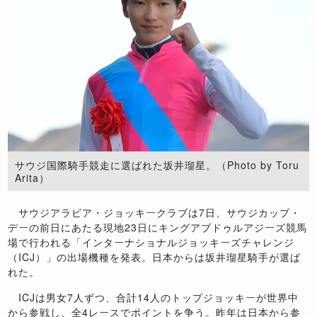
サウジ国際騎手競走に選ばれた坂井瑠星。（Photo by Toru
Arita）
サウジアラビア・ジョッキークラブは
7
日、サウジカップ・
デーの前日にあたる現地
23
日にキングアブドゥルアジーズ競馬
場で行われる「インターナショナルジョッキーズチャレンジ
（
ICJ
）」の出場機種を発表。日本からは坂井瑠星騎手が選ば
れた。
ICJ
は男女
7
人ずつ、合計
14
人のトップジョッキーが世界中
から参戦し、全
4
レースでポイントを争う。昨年は日本から参