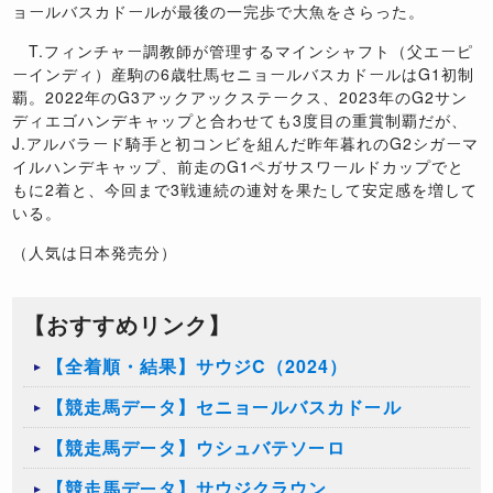
ョールバスカドールが最後の一完歩で大魚をさらった。
T.フィンチャー調教師が管理するマインシャフト（父エーピ
ーインディ）産駒の6歳牡馬セニョールバスカドールはG1初制
覇。2022年のG3アックアックステークス、2023年のG2サン
ディエゴハンデキャップと合わせても3度目の重賞制覇だが、
J.アルバラード騎手と初コンビを組んだ昨年暮れのG2シガーマ
イルハンデキャップ、前走のG1ペガサスワールドカップでと
もに2着と、今回まで3戦連続の連対を果たして安定感を増して
いる。
（人気は日本発売分）
【おすすめリンク】
【全着順・結果】サウジC（2024）
【競走馬データ】セニョールバスカドール
【競走馬データ】ウシュバテソーロ
【競走馬データ】サウジクラウン