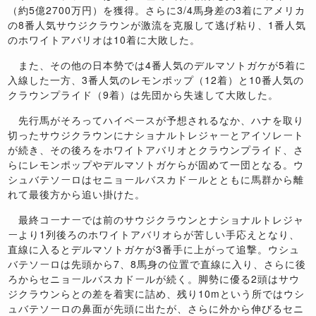
（約5億2700万円）を獲得。さらに3/4馬身差の3着にアメリカ
の8番人気サウジクラウンが激流を克服して逃げ粘り、1番人気
のホワイトアバリオは10着に大敗した。
また、その他の日本勢では4番人気のデルマソトガケが5着に
入線した一方、3番人気のレモンポップ（12着）と10番人気の
クラウンプライド（9着）は先団から失速して大敗した。
先行馬がそろってハイペースが予想されるなか、ハナを取り
切ったサウジクラウンにナショナルトレジャーとアイソレート
が続き、その後ろをホワイトアバリオとクラウンプライド、さ
らにレモンポップやデルマソトガケらが固めて一団となる。ウ
シュバテソーロはセニョールバスカドールとともに馬群から離
れて最後方から追い掛けた。
最終コーナーでは前のサウジクラウンとナショナルトレジャ
ーより1列後ろのホワイトアバリオらが苦しい手応えとなり、
直線に入るとデルマソトガケが3番手に上がって追撃。ウシュ
バテソーロは先頭から7、8馬身の位置で直線に入り、さらに後
ろからセニョールバスカドールが続く。脚勢に優る2頭はサウ
ジクラウンらとの差を着実に詰め、残り10mという所ではウシ
ュバテソーロの鼻面が先頭に出たが、さらに外から伸びるセニ