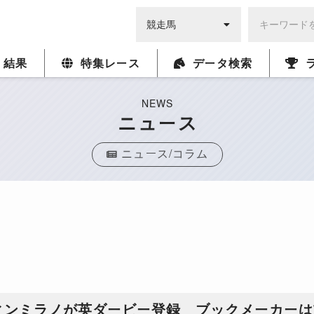
・結果
特集レース
データ検索
NEWS
ニュース
ニュース/コラム
ィンミラノが英ダービー登録 ブックメーカーは