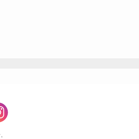
agram
す。