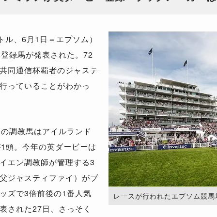
トル、6月1日＝エプソム）
登録馬が発表された。72
共同通信杯覇者のジャステ
行っていることがわかっ
外の調教馬はアイルランド
が1頭。今年の英ダービーは
イエン調教師が管理する3
父ジャスティファイ）がブ
ッズで3倍前後の1番人気
レースが行われたエプソム競馬場。（Ph
表された27日、さっそく