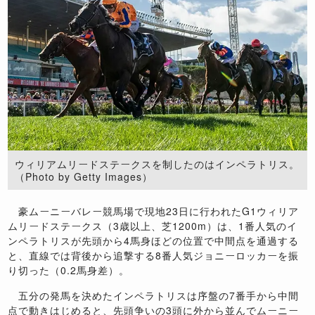
ウィリアムリードステークスを制したのはインペラトリス。
（Photo by Getty Images）
豪ムーニーバレー競馬場で現地23日に行われたG1ウィリア
ムリードステークス（3歳以上、芝1200m）は、1番人気のイ
ンペラトリスが先頭から4馬身ほどの位置で中間点を通過する
と、直線では背後から追撃する8番人気ジョニーロッカーを振
り切った（0.2馬身差）。
五分の発馬を決めたインペラトリスは序盤の7番手から中間
点で動きはじめると、先頭争いの3頭に外から並んでムーニー