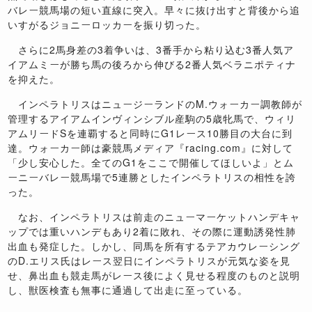
バレー競馬場の短い直線に突入。早々に抜け出すと背後から追
いすがるジョニーロッカーを振り切った。
さらに2馬身差の3着争いは、3番手から粘り込む3番人気ア
イアムミーが勝ち馬の後ろから伸びる2番人気ベラニポティナ
を抑えた。
インペラトリスはニュージーランドのM.ウォーカー調教師が
管理するアイアムインヴィンシブル産駒の5歳牝馬で、ウィリ
アムリードSを連覇すると同時にG1レース10勝目の大台に到
達。ウォーカー師は豪競馬メディア『racing.com』に対して
「少し安心した。全てのG1をここで開催してほしいよ」とム
ーニーバレー競馬場で5連勝としたインペラトリスの相性を誇
った。
なお、インペラトリスは前走のニューマーケットハンデキャ
ップでは重いハンデもあり2着に敗れ、その際に運動誘発性肺
出血も発症した。しかし、同馬を所有するテアカウレーシング
のD.エリス氏はレース翌日にインペラトリスが元気な姿を見
せ、鼻出血も競走馬がレース後によく見せる程度のものと説明
し、獣医検査も無事に通過して出走に至っている。