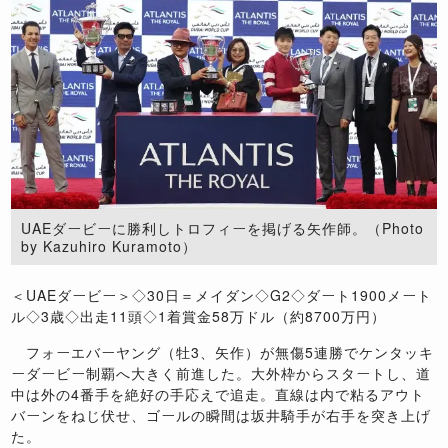
UAEダービーに勝利しトロフィーを掲げる矢作師。（Photo
by Kazuhiro Kuramoto）
＜UAEダービー＞◇30日＝メイダン◇G2◇ダート1900メート
ル◇3歳◇出走11頭◇1着賞金58万ドル（約8700万円）
フォーエバーヤング（牡3、矢作）が無傷5連勝でケンタッキ
ーダービー制覇へ大きく前進した。大外枠からスタートし、道
中は外の4番手を絶好の手応えで追走。直線は内で粘るアウト
バーンをねじ伏せ、ゴールの瞬間は坂井騎手が右手を突き上げ
た。