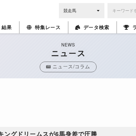
・結果
特集レース
データ検索
NEWS
ニュース
ニュース/コラム
キングドリームスが6馬身差で圧勝