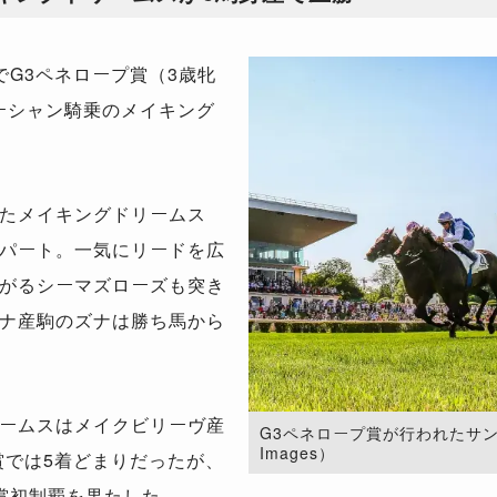
G3ペネロープ賞（3歳牝
プーシャン騎乗のメイキング
。
たメイキングドリームス
パート。一気にリードを広
がるシーマズローズも突き
ナ産駒のズナは勝ち馬から
ームスはメイクビリーヴ産
G3ペネロープ賞が行われたサンクル
Images）
賞では5着どまりだったが、
賞初制覇を果たした。