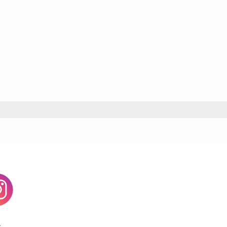
agram
す。