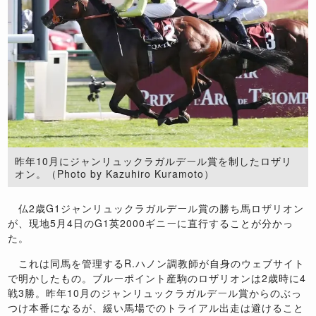
昨年10月にジャンリュックラガルデール賞を制したロザリ
オン。（Photo by Kazuhiro Kuramoto）
仏2歳G1ジャンリュックラガルデール賞の勝ち馬ロザリオン
が、現地5月4日のG1英2000ギニーに直行することが分かっ
た。
これは同馬を管理するR.ハノン調教師が自身のウェブサイト
で明かしたもの。ブルーポイント産駒のロザリオンは2歳時に4
戦3勝。昨年10月のジャンリュックラガルデール賞からのぶっ
つけ本番になるが、緩い馬場でのトライアル出走は避けること