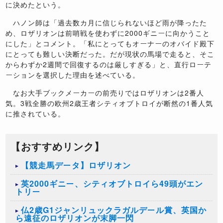
に決めたという。
ハノン師は「過去数カ月に信じられないほど雨が降ったた
め、ロザリオンは前哨戦を使わずに2000ギニーに向かうこと
にした」とコメント。「私にとってもオーナーのオバイド殿下
にとっても難しい決断だった。だが現状の馬場で走ると、そこ
からわずか2週間で回復するのは厳しすぎる」と、直行ローテ
ーションを選択した理由を述べている。
なお大手ブックメーカーの前売りではロザリオンは2番人
気。3戦全勝の欧州2歳王者シティオブトロイが断然の1番人気
に推されている。
【おすすめリンク】
【競走馬データ】ロザリオン
英2000ギニー、シティオブトロイら49頭がエン
トリー
仏2歳G1ジャンリュックラガルデール賞、英国か
ら遠征のロザリオンが末脚一閃