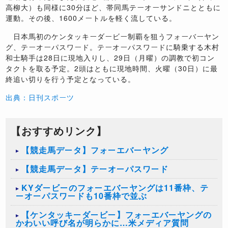
高柳大）も同様に30分ほど、帯同馬テーオーサンドニとともに
運動。その後、1600メートルを軽く流している。
日本馬初のケンタッキーダービー制覇を狙うフォーバーヤン
グ、テーオーパスワード。テーオーパスワードに騎乗する木村
和士騎手は28日に現地入りし、29日（月曜）の調教で初コン
タクトを取る予定。2頭はともに現地時間、火曜（30日）に最
終追い切りを行う予定となっている。
出典：日刊スポーツ
【おすすめリンク】
【競走馬データ】フォーエバーヤング
【競走馬データ】テーオーパスワード
KYダービーのフォーエバーヤングは11番枠、テ
ーオーパスワードも10番枠で並ぶ
【ケンタッキーダービー】フォーエバーヤングの
かわいい呼び名が明らかに…米メディア質問