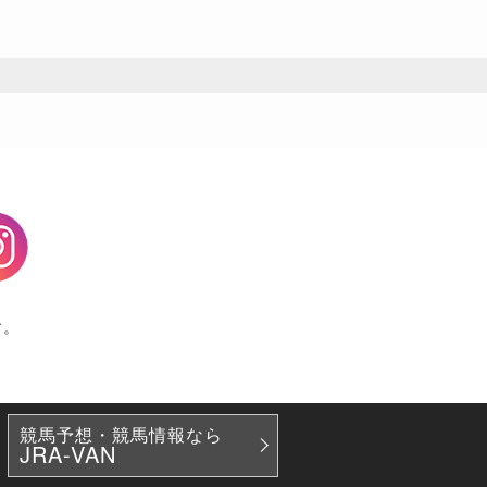
agram
す。
競馬予想・競馬情報なら
JRA-VAN