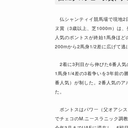
仏シャンティイ競馬場で現地2日
ヌ賞（3歳以上、芝1000m）は
人気のポントスが終始1馬身ほど
200mから2馬身1/2差に広げて
2着に3列目から伸びた6番人気
1馬身1/4差の3着争いを3年前の
番人気）が制した。2番人気のア
た。
ポントスはパワー（父オアシス
でチェコのM.ニースラニック調教
今年3月までUAEに滞在し、5