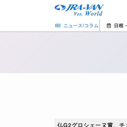
ニュース/コラム
日程
仏G2グロシェーヌ賞、チ