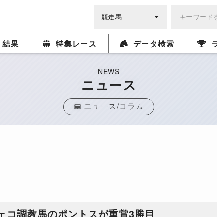
・結果
特集レース
データ検索
NEWS
ニュース
ニュース/コラム
ェコ調教馬のポントスが重賞3勝目