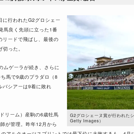
に行われたG2グロシェー
、発馬良く先頭に立った1番
のリードで飛ばし、最後の
逃げ切った。
のムゲーラが続き、さらに
勝ち馬で9歳のプラダロ（8
ルバシアーは9着に敗れ
ドリーム）産駒の6歳牡馬
G2グロシェーヌ賞が行われたシャ
Getty Images）
師が管理。昨年12月から
戦目のアルクオーツスプリントでは最下位に大敗するも、4月