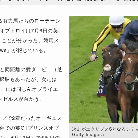
る有力馬たちのローテーシ
オブトロイは7月6日の英
うことが分かった。競馬メ
y News』が報じている。
と同距離の愛ダービー（芝
選択肢もあったが、次走は
ーには同じA.オブライエ
ンゼルスが向かう。
プで2着だったオーギュス
催での英G1プリンスオブ
次走がエクリプスSとなるシティオ
Getty Images）
ン、6月19日）で6度目の