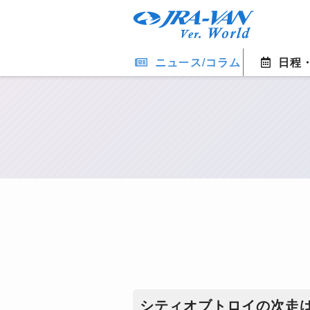
ニュース/コラム
日程
​シティオブトロイの次走