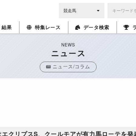
・結果
特集レース
データ検索
NEWS
ニュース
ニュース/コラム
はエクリプスS、クールモアが有力馬ローテを発