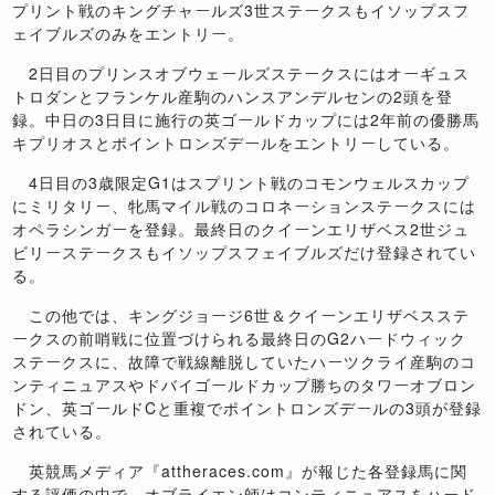
プリント戦のキングチャールズ3世ステークスもイソップスフ
ェイブルズのみをエントリー。
2日目のプリンスオブウェールズステークスにはオーギュス
トロダンとフランケル産駒のハンスアンデルセンの2頭を登
録。中日の3日目に施行の英ゴールドカップには2年前の優勝馬
キプリオスとポイントロンズデールをエントリーしている。
4日目の3歳限定G1はスプリント戦のコモンウェルスカップ
にミリタリー、牝馬マイル戦のコロネーションステークスには
オペラシンガーを登録。最終日のクイーンエリザベス2世ジュ
ビリーステークスもイソップスフェイブルズだけ登録されてい
る。
この他では、キングジョージ6世＆クイーンエリザベスステ
ークスの前哨戦に位置づけられる最終日のG2ハードウィック
ステークスに、故障で戦線離脱していたハーツクライ産駒のコ
ンティニュアスやドバイゴールドカップ勝ちのタワーオブロン
ドン、英ゴールドCと重複でポイントロンズデールの3頭が登録
されている。
英競馬メディア『attheraces.com』が報じた各登録馬に関
する評価の中で、オブライエン師はコンティニュアスをハード