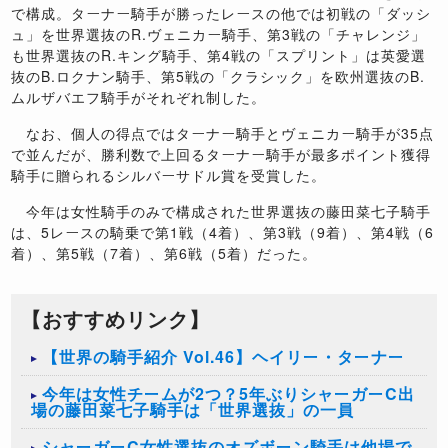
で構成。ターナー騎手が勝ったレースの他では初戦の「ダッシ
ュ」を世界選抜のR.ヴェニカー騎手、第3戦の「チャレンジ」
も世界選抜のR.キング騎手、第4戦の「スプリント」は英愛選
抜のB.ロクナン騎手、第5戦の「クラシック」を欧州選抜のB.
ムルザバエフ騎手がそれぞれ制した。
なお、個人の得点ではターナー騎手とヴェニカー騎手が35点
で並んだが、勝利数で上回るターナー騎手が最多ポイント獲得
騎手に贈られるシルバーサドル賞を受賞した。
今年は女性騎手のみで構成された世界選抜の藤田菜七子騎手
は、5レースの騎乗で第1戦（4着）、第3戦（9着）、第4戦（6
着）、第5戦（7着）、第6戦（5着）だった。
【おすすめリンク】
【世界の騎手紹介 Vol.46】ヘイリー・ターナー
今年は女性チームが2つ？5年ぶりシャーガーC出
場の藤田菜七子騎手は「世界選抜」の一員
シャーガーC女性選抜のオズボーン騎手は他場で