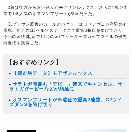
2着は後方から追い込んだモアザンルックス。さらに1馬身半
差で1番人気のオスマンフリートが3着だった。
C.ブラウン厩舎のカールスパクラーはロペデヴェガ産駒の4
歳馬。前走のG3ケルソステークスで重賞3勝目を挙げており、
今回のG1初制覇で11月のG1ブリーダーズカップマイルの優先
出走権を獲得した。
【おすすめリンク】
【競走馬データ】モアザンルックス
サラトガ開催も「デビー」襲来でキャンセル、サ
ラトガダービーなどが順延に
オスマンフリートが米遠征で重賞2連勝、G2ワイ
ズダンSを逃げ切り