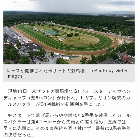
レースが開催された米サラトガ競馬場。（Photo by Getty
Images）
現地11日、米サラトガ競馬場でG1フォースターデイヴハン
デキャップ（芝8ハロン）が行われ、T.ガファリオン騎乗のカ
ールスパクラーがG1初挑戦で初勝利を手にした。
好スタートで逃げ馬からやや離れた2番手を確保したカール
スパクラーは第4コーナーから先頭との差を縮め、直線では
早々に先頭に。そのまま後続を寄せ付けず、最後は3馬身半差
の快勝だった。