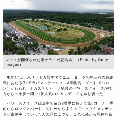
レースが開催された米サラトガ競馬場。（Photo by Getty
Images）
現地17日、米サラトガ競馬場でニューヨーク牝馬三冠の最終
戦にあたるG1アラバマステークス（3歳牝馬、ダート10ハロ
ン）が行われ、J.カステリャーノ騎乗のパワースクイーズが後
方からの末脚一閃で1番人気のキャンディドを差し切った。
パワースクイーズは道中で後方2番手に控えて第3コーナー手
前からロングスパート。先に外からまくっていったキャンディ
ドが直線半ばでいったん先頭に立つが、これに外から馬体を合