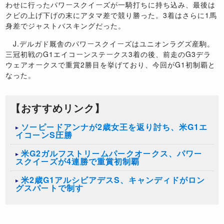
わせに行ったパワースクイーズが一騎打ちに持ち込み、最後は
クビの上げ下げの末にアタマ差で競り勝った。3着はさらに1馬
身差でジャストバスキングだった。
J.デルガド厩舎のパワースクイーズはユニオンラグズ産駒。
三冠初戦のG1エイコーンステークス3着の後、前走のG3デラ
ウェアオークスで重賞2勝目を挙げており、今回がG1初制覇と
なった。
【おすすめリンク】
ソーピードアンナが2歳女王を返り討ち、米G1エ
イコーンS圧勝
米G2ガルフストリームパークオークス、パワー
スクイーズが4連勝で重賞初制覇
米2歳G1アルシビアデスS、キャンディドがロン
グスパートで制す