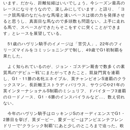
います。だから、距離短縮はいいでしょう。今シーズン最高の
レースになりそうなので、楽しみにしています」と語り、「ヨ
ーク競馬場のなだらかな馬場と速いペースは彼の力を発揮させ
ると思うし、真面目な馬なので多頭数も問題ない。上手に走れ
る馬で、スペースができたらそこをすぐに突くことができま
す」とレースを展望している。
51歳のハヴリン騎手のイメージは「苦労人」。22年のフィ
リーズマイルをコミッショニングで制し、49歳でG1初制覇を
果たした。
よく知られているのが、ジョン・ゴスデン厩舎で数多くの素
質馬の“デビュー戦”にまたがってきたこと。凱旋門賞を連覇
し、G1・11勝の名牝エネイブル、英チャンピオンS連覇のクラ
ックスマン、長距離王ストラディバリウス、サウジCや21年の
英インターナショナルS制覇のミシュリフ、ドバイターフ3連覇
のロードノース、G1・6勝のインスパイラルなど…、数え切れ
ない。
今年のハヴリン騎手はロッキンジSのオーディエンスでG1・
2勝目を挙げ、英ダービー、愛ダービーはアンビエンテフレン
ドリーで“クラシック制覇”にあと少しのところまで迫った。欧